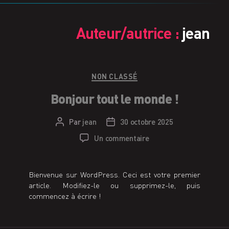
Auteur/autrice :
jean
Catégories
NON CLASSÉ
Bonjour tout le monde !
Par
jean
30 octobre 2025
Auteur
Date
de
de
sur
Un commentaire
l’article
l’article
Bonjour
tout
le
Bienvenue sur WordPress. Ceci est votre premier
monde !
article. Modifiez-le ou supprimez-le, puis
commencez à écrire !