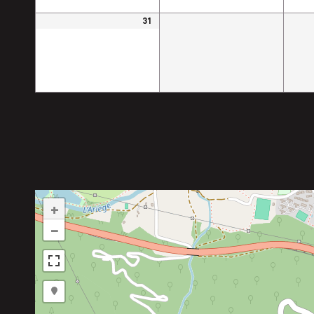
31
+
−