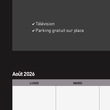
Télévision
Parking gratuit sur place
Août 2026
Sélection
du
LUNDI
MARDI
mois